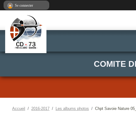
Panneau de gestion des cookies
Se connecter
COMITE D
Accueil
2016-2017
Les albums photos
Chpt Savoie Nature 05