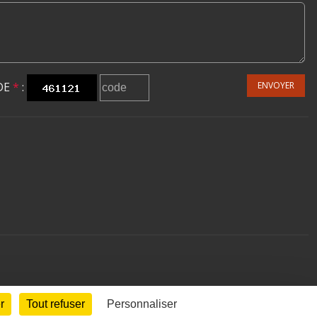
DE
*
:
ENVOYER
r
Tout refuser
Personnaliser