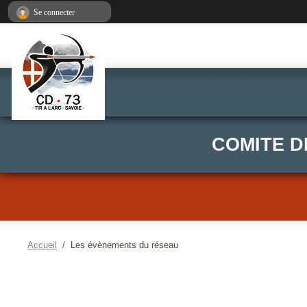
Panneau de gestion des cookies
Se connecter
COMITE D
Accueil
Les évènements du réseau